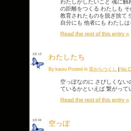
わたしがしたいこと 魂に触
の距離をつくる わたしも 
教育されたものを脱ぎ捨て 
自分にも 他者にも わたし
Read the rest of this entry »
3月 15
わたしたち
By kaoru Posted in
耳からつくし
|
No C
空っぽなのに さびしくない
ているかといえば 繋がって
Read the rest of this entry »
3月 08
空っぽ