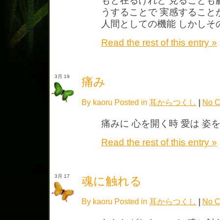
もと在るけれど 見ることも
うすることで 実感すること
人間としての機能 しかしその
Read the rest of this entry »
3月 19
痛み
By kaoru Posted in
耳からつくし
|
No C
痛みに 心を開く時 愛は 姿
Read the rest of this entry »
3月 17
魂に触れる
By kaoru Posted in
耳からつくし
|
No C