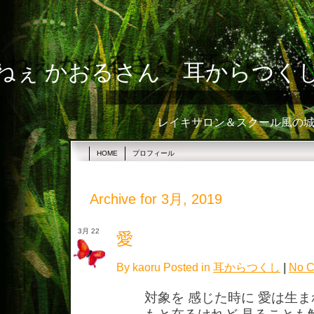
ねぇ かおるさん 耳からつく
レイキサロン＆スクール風の城☆
HOME
プロフィール
Archive for 3月, 2019
3月 22
愛
By kaoru Posted in
耳からつくし
|
No C
対象を 感じた時に 愛は生