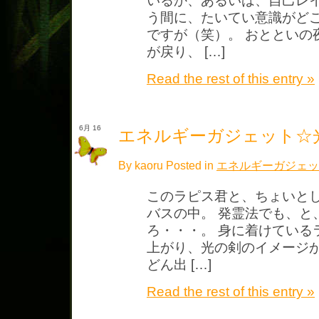
いるか、あるいは、自己レイ
う間に、たいてい意識がど
ですが（笑）。 おとといの
が戻り、 […]
Read the rest of this entry »
6月 16
エネルギーガジェット☆
By kaoru Posted in
エネルギーガジェッ
このラピス君と、ちょいとし
バスの中。 発霊法でも、と
ろ・・・。 身に着けている
上がり、光の剣のイメージが
どん出 […]
Read the rest of this entry »