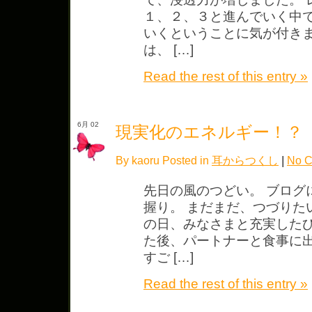
１、２、３と進んでいく中
いくということに気が付きま
は、 […]
Read the rest of this entry »
6月 02
現実化のエネルギー！？
By kaoru Posted in
耳からつくし
|
No C
先日の風のつどい。 ブログ
握り。 まだまだ、つづりた
の日、みなさまと充実した
た後、パートナーと食事に出
すご […]
Read the rest of this entry »