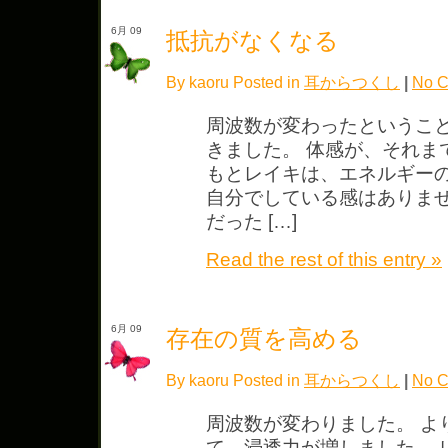
6月 09
抵抗がなくなる
By kaoru Posted in
耳からつくし
|
No C
周波数が変わったというこ
きました。 体感が、それま
もとレイキは、エネルギー
自分でしている感はありませ
だった […]
Read the rest of this entry »
6月 09
存在の質を高める
By kaoru Posted in
耳からつくし
|
No C
周波数が変わりました。 よ
て、浸透力が増しました。 