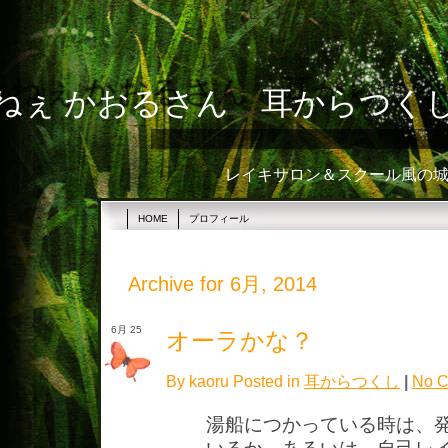
ねぇ かおるさん 耳からつく
レイキサロン＆スクール風の城☆
HOME
プロフィール
Archive for 6月, 2014
6月 25
オーラかな？
By kaoru Posted in
耳からつくし
|
No C
湯船につかっている時は、