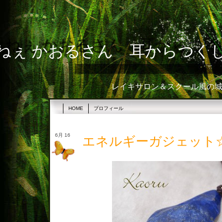
ねぇ かおるさん 耳からつく
レイキサロン＆スクール風の城☆
HOME
プロフィール
6月 16
エネルギーガジェット