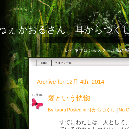
ねぇ かおるさん 耳からつく
レイキサロン＆スクール風の城☆
HOME
プロフィール
Archive for 12月 4th, 2014
12月 04
愛という恍惚
By kaoru Posted in
耳からつくし
|
No C
すでにわたしは、人として